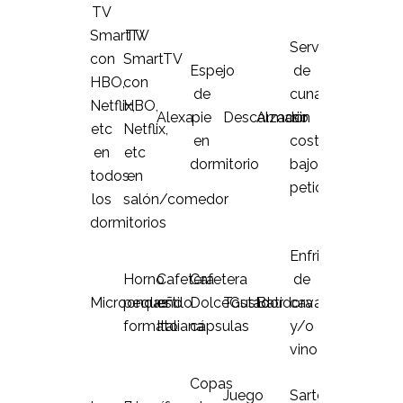
TV
SmartTV
TV
Servicio
con
SmartTV
Espejo
de
HBO,
con
de
cuna
Netflix,
HBO,
Alexa
pie
Descalzador
Armario
sin
etc
Netflix,
en
coste
en
etc
dormitorio
bajo
todos
en
petición
los
salón/comedor
dormitorios
Enfriador
Horno
Cafetera
Cafetera
de
Microondas
pequeño
estilo
DolceGusto
Tostador
Batidora
cava
formato
Italiana
cápsulas
y/o
vino
Copas
Juego
Sarténes,