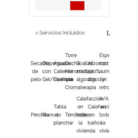
> Servicios Incluidos
Torre
Espejo
Secador
Dispensador
Agua
Ducha
Toallas
Albornoz
con
de
con
Caliente
Hidromasaje
100%
100%
aumento
pelo
Gel/Champú
Sanitaria
con
algodón
algodón
y
Cromaterapia
retroiluminado
Calefacción
A/A
Tabla
en
Calefacción
en
Perchas
Planca
de
Tendedero
toda
en
toda
planchar
la
baños
la
vivienda
vivienda