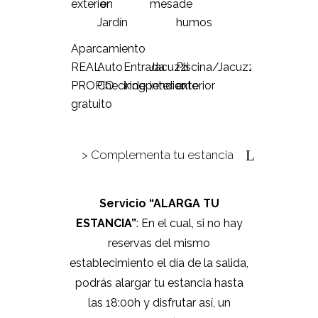
exterior
en
mesa
de
Jardín
humos
Aparcamiento
REAL
Auto
Entrada
Jacuzzi
Piscina/Jacuzzi
PROPIO
Checking
independiente
interior
exterior
gratuito
> Complementa tu estancia
Servicio “ALARGA TU
ESTANCIA”
: En el cual, si no hay
reservas del mismo
establecimiento el día de la salida,
podrás alargar tu estancia hasta
las 18:00h y disfrutar así, un