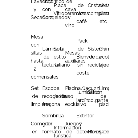
Lavadora
Frigorífico
de
Placa
de
Cristalería
ollas,
y
con
cava
Vitrocerámica
tazas
completa
plancha,
Secadora
Congelador
y
café
etc
vino
Mesa
Pack
con
Lámpara
Sofá
de
Sistema
Chimenea
sillas
Mesas
de
estilo
Bienvenida
de
ecológica
hasta
auxiliares
lectura
italiano
sin
reciclaje
bioetanol
2
coste
comensales
Set
Escoba,
Piscina/Jacuzzi
Limpiador
Iluminación
Sillón
de
recogedor,
Jardín
uso
de
jardín
colgante
limpieza
fregona
exclusivo
piscina
Sombrilla
Extintor
Comedor
gran
Juegos
y
Información
en
formato
de
detectores
Mosquiteras
Contraventanas
turística