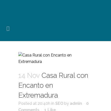
14 Nov
Casa Rural con
Encanto en
Extremadura
Posted at 20:40h
in
SEO
by
admin
0
Comments
1
Like